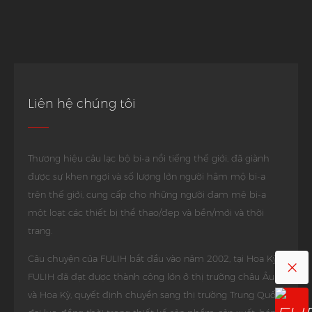
Liên hệ chúng tôi
Thương hiệu câu lạc bộ bi-a nổi tiếng thế giới, đã giành
được sự khen ngợi và số lượng lớn người hâm mộ bi-a
trên thế giới, cung cấp cho những người đam mê bi-a
một loạt các thiết bị thể thao/đẹp và bền/mới và thời
trang.
×
Câu chuyện của FULIH bắt đầu vào năm 2002, tại Hoa Kỳ,
FULIH đã đạt được thành công lớn ở thị trường châu Âu
và Hoa Kỳ, quyết định chuyển sang thị trường Trung Quốc