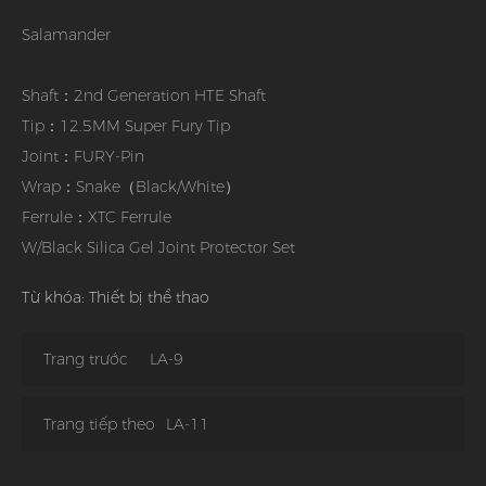
Salamander
Shaft：2nd Generation HTE Shaft
Tip：12.5MM Super Fury Tip
Joint：FURY-Pin
Wrap：Snake（Black/White）
Ferrule：XTC Ferrule
W/Black Silica Gel Joint Protector Set
Từ khóa: Thiết bị thể thao
Trang trước
LA-9
Trang tiếp theo
LA-11