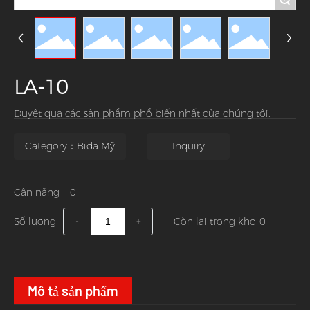
LA-10
Duyệt qua các sản phẩm phổ biến nhất của chúng tôi.
Category：Bida Mỹ
Inquiry
Cân nặng
0
Số lượng
-
+
Còn lại trong kho
0
Mô tả sản phẩm