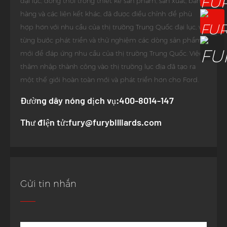
đại lục, đồng thời trong thiết kế sản phẩm, sản xuất, bán
hàng và các liên kết khác, đã được điều chỉnh để phù
hợp hơn với nhu cầu của thị trường Trung Quốc đại lục, và
từng bước phát triển và thử nghiệm các dòng sản phẩm
mới để đáp ứng nhu cầu của thị trường Trung Quốc. Việc
thâm nhập thành công vào thị trường lục địa đã tạo ra
một thế giới hoàn toàn mới và phát triển hơn cho Ford.
Đường dây nóng dịch vụ:400-8014-147
Thư điện tử:fury@furybilliards.com
Gửi tin nhắn