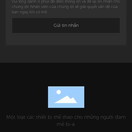
Vui lòng dành ít phút để điền thông tin và để lại tin nhắn cho
chúng tôi. Nhân viên của chúng tôi sẽ giải quyết vấn đề của
bạn ngay khi có thể.
Gửi tin nhắn
Một loạt các thiết bị thể thao cho những người đam
mê bi-a.